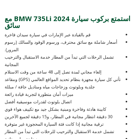
استمتع بركوب سيارة BMW 735Li 2024 مع
سائق
قم بالقيادة عبر الإمارات في سيارة سيدان فاخرة
أسعار شاملة مع سائق محترف، ورسوم الوقود والسالك (رسوم
المرور).
تشمل الرحلات التي تبدأ من المطار خدمة الاستقبال والترحيب
المجانية
إلغاء مجاني لمدة تصل إلى 48 ساعة من وقت الاستلام
تأتي كل سيارة مجهزة بنظام تحديد المواقع العالمي (GPS) ومقاعد
جلدية وبلوتوث وزجاجات مياه ومناديل جافة / مبللة
ميزات أمان متطورة لتجربة قيادة رائعة
اتصال بلوتوث لقدرات موسيقية أفضل
كابينة هادئة وفاخرة ومبنية بشكل جيد مع تكييف هواء قوي
30 دقيقة انتظار مجانية في المطار، و15 دقيقة لجميع الآخرين
ترقية مجانية إذا كانت فئة السيارة المحجوزة غير متوفرة
تشمل خدمة الاستقبال والترحيب للرحلات التي تبدأ من المطار
زجاجة مياه مجانية