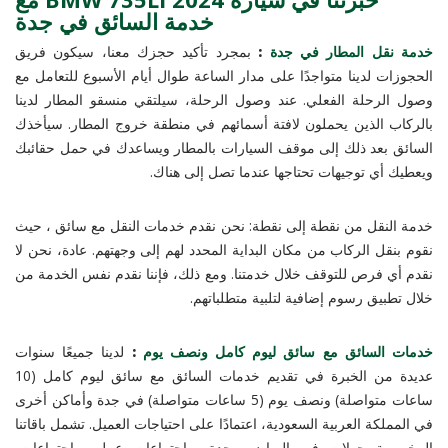
خدمة السائق في جدة
خدمة نقل المطار في جدة
:
بمجرد تأكيد حجزك معنا، سيكون فريق
الحجوزات لدينا متواجدًا على مدار الساعة طوال أيام الأسبوع للتعامل مع
وصول الرحلة الفعلي. عند وصول الرحلة، سيلتقي منسقو المطار لدينا
بالركاب الذين يحملون لافتة أسمائهم في منطقة خروج المطار. سيأخذك
السائق بعد ذلك إلى موقف السيارات بالمطار ويساعدك في حمل حقائبك
ويعطيك أي توجيهات تحتاجها عندما تصل إلى هناك.
خدمة النقل من نقطة إلى نقطة: نحن نقدم خدمات النقل مع سائق ، حيث
نقوم بنقل الركاب من مكان البداية المحدد لهم إلى وجهتهم. عادة، نحن لا
نقدم أي فرص للتوقف خلال خدمتنا. ومع ذلك، فإننا نقدم نفس الخدمة من
خلال تطبيق رسوم إضافية لتلبية متطلباتهم.
خدمات السائق مع سائق ليوم كامل ونصف يوم
:
لدينا جميعًا سنوات
عديدة من الخبرة في تقديم خدمات السائق مع سائق ليوم كامل (10
ساعات متواصلة) ونصف يوم (5 ساعات متواصلة) في جدة وأماكن أخرى
في المملكة العربية السعودية، اعتمادًا على احتياجات العميل. تشمل باقاتنا
المخصصة جولات في الرياض وجدة، واجتماعات عمل، واجتماعات،