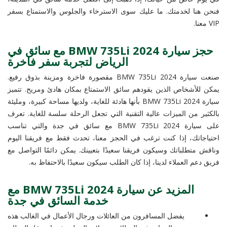
فنحن هنا لخدمتك. ما عليك سوى الاسترخاء والجلوس والاستمتاع بسفر
VIP معنا.
حجز سيارة BMW 735Li 2024 مع سائق في
الرياض لتجربة سفر فاخرة
صنعت سيارة BMW 735Li 2024 مقصورة فاخرة ومزينة بذوق رفيع.
يمكن للأشخاص الذين يقودهم سائق الاستمتاع بمكان هادئ ومريح. تتميز
سيارة BMW 735Li 2024 بأنها هادئة للغاية، ولديها مساحة كبيرة، ومليئة
بالكثير من الميزات عالية التقنية التي تجعل الرحلة سلسة للغاية. تعرف
على سيارة BMW 735Li 2024 مع سائق في جدة والتي تناسب
احتياجاتك، إذا كنت ترغب في الحجز معنا، تحدث فقط مع فريقنا اليوم
وناقش متطلباتك وسيكون فريقنا سعيدًا بتعيينك. يمكن دائمًا التواصل مع
فريق دعم العملاء لدينا، إذا كان الطلب سيكون سعيدًا بالاحتفاظ به.
المزيد عن سيارة BMW 735Li 2024 مع
خدمة السائق في جدة
يفضل المسافرون من العائلات ورجال الأعمال في الغالب هذه