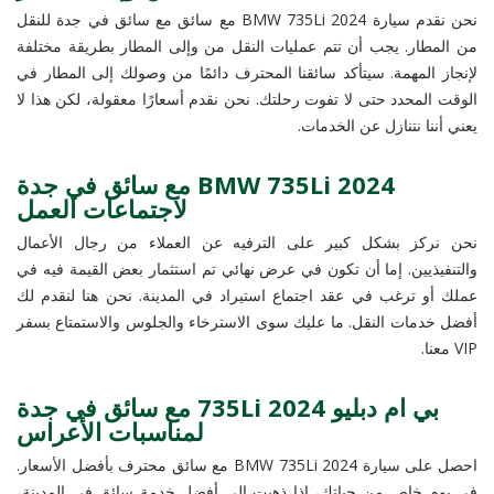
نحن نقدم سيارة BMW 735Li 2024 مع سائق مع سائق في جدة للنقل
من المطار. يجب أن تتم عمليات النقل من وإلى المطار بطريقة مختلفة
لإنجاز المهمة. سيتأكد سائقنا المحترف دائمًا من وصولك إلى المطار في
الوقت المحدد حتى لا تفوت رحلتك. نحن نقدم أسعارًا معقولة، لكن هذا لا
يعني أننا نتنازل عن الخدمات.
BMW 735Li 2024 مع سائق في جدة
لاجتماعات العمل
نحن نركز بشكل كبير على الترفيه عن العملاء من رجال الأعمال
والتنفيذيين. إما أن تكون في عرض نهائي تم استثمار بعض القيمة فيه في
عملك أو ترغب في عقد اجتماع استيراد في المدينة. نحن هنا لنقدم لك
أفضل خدمات النقل. ما عليك سوى الاسترخاء والجلوس والاستمتاع بسفر
VIP معنا.
بي ام دبليو 735Li 2024 مع سائق في جدة
لمناسبات الأعراس
احصل على سيارة BMW 735Li 2024 مع سائق محترف بأفضل الأسعار.
في يوم خاص من حياتك، إذا ذهبت إلى أفضل خدمة سائق في المدينة،