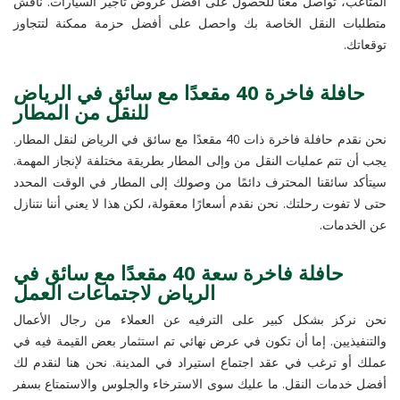
المتاعب، تواصل معنا للحصول على أفضل عروض تأجير السيارات. ناقش
متطلبات النقل الخاصة بك واحصل على أفضل حزمة ممكنة لتتجاوز
توقعاتك.
حافلة فاخرة 40 مقعدًا مع سائق في الرياض
للنقل من المطار
نحن نقدم حافلة فاخرة ذات 40 مقعدًا مع سائق في الرياض لنقل المطار.
يجب أن تتم عمليات النقل من وإلى المطار بطريقة مختلفة لإنجاز المهمة.
سيتأكد سائقنا المحترف دائمًا من وصولك إلى المطار في الوقت المحدد
حتى لا تفوت رحلتك. نحن نقدم أسعارًا معقولة، لكن هذا لا يعني أننا نتنازل
عن الخدمات.
حافلة فاخرة سعة 40 مقعدًا مع سائق في
الرياض لاجتماعات العمل
نحن نركز بشكل كبير على الترفيه عن العملاء من رجال الأعمال
والتنفيذيين. إما أن تكون في عرض نهائي تم استثمار بعض القيمة فيه في
عملك أو ترغب في عقد اجتماع استيراد في المدينة. نحن هنا لنقدم لك
أفضل خدمات النقل. ما عليك سوى الاسترخاء والجلوس والاستمتاع بسفر