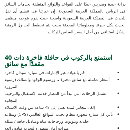
دراية جيدة ومدربين جيدًا على القواعد واللوائح المتعلقة بخدمات السائق
في الرياض بالمملكة العربية السعودية. إن خبرتنا في تنظيم أي نقل
للحدث في المملكة العربية السعودية واضحة حيث نقوم بتوجيه منظمي
الحدث بكل خبرتنا ومعلوماتنا المحدثة بحيث يتم تخطيط الجداول الزمنية
بشكل استباقي من أجل السفر السلس للركاب.
استمتع بالركوب في حافلة فاخرة ذات 40
مقعدًا مع سائق
قم بالقيادة عبر الإمارات في سيارة سيدان فاخرة
أسعار شاملة مع سائق محترف، ورسوم الوقود والسالك (رسوم
المرور).
تشمل الرحلات التي تبدأ من المطار خدمة الاستقبال والترحيب
المجانية
إلغاء مجاني لمدة تصل إلى 48 ساعة من وقت الاستلام
تأتي كل سيارة مجهزة بنظام تحديد المواقع العالمي (GPS) ومقاعد
جلدية وبلوتوث وزجاجات مياه ومناديل جافة / مبللة
ميزات أمان متطورة لتجربة قيادة رائعة