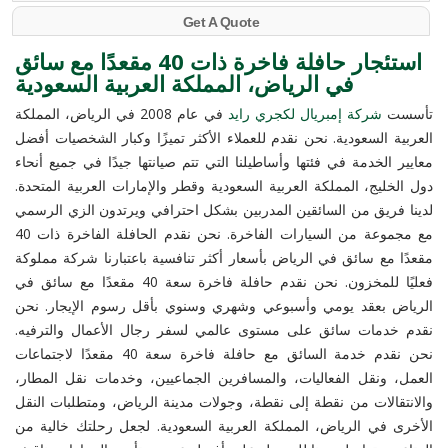
Get A Quote
استئجار حافلة فاخرة ذات 40 مقعدًا مع سائق
في الرياض، المملكة العربية السعودية
تأسست
شركة إمبريال لكجري رايد
في عام 2008 في الرياض، المملكة
العربية السعودية. نحن نقدم للعملاء الأكثر تميزًا وكبار الشخصيات أفضل
معايير الخدمة في فئتها وأساطيلنا التي تتم صيانتها جيدًا في جميع أنحاء
دول الخليج، المملكة العربية السعودية وقطر والإمارات العربية المتحدة.
لدينا فريق من السائقين المدربين بشكل احترافي ويرتدون الزي الرسمي
مع مجموعة من السيارات الفاخرة. نحن نقدم الحافلة الفاخرة ذات 40
مقعدًا مع سائق في الرياض بأسعار أكثر تنافسية باعتبارنا شركة مملوكة
فعليًا للمخزون. نحن نقدم حافلة فاخرة سعة 40 مقعدًا مع سائق في
الرياض بعقد يومي وأسبوعي وشهري وسنوي بأقل رسوم الإيجار. نحن
نقدم خدمات سائق على مستوى عالمي لسفر رجال الأعمال والترفيه.
نحن نقدم خدمة السائق مع حافلة فاخرة سعة 40 مقعدًا لاجتماعات
العمل، ونقل الفعاليات، والمسافرين الجماعيين، وخدمات نقل المطار،
والانتقالات من نقطة إلى نقطة، وجولات مدينة الرياض، ومتطلبات النقل
الأخرى في الرياض، المملكة العربية السعودية. لجعل رحلتك خالية من