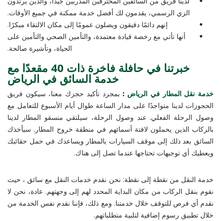
لدينا فريق من السائقين المحترفين المدربين جيدًا، والذين يرتدون
الزي الرسمي، يقدمون لك أفضل خدمة ممكنة في جميع الأوقات.
إنهم دائمًا دقيقون ويصلون عمومًا إلى مكان الالتقاء مبكرًا.
أنها تأتي مع رخصة قيادة معتمدة، والتأمين الصحي والتأمين على
الحياة، وتأشيرة صالحة.
خبرتنا في حافلة فاخرة ذات 40 مقعدًا مع
خدمة السائق في الرياض
خدمة نقل المطار في الرياض
:
بمجرد تأكيد حجزك معنا، سيكون فريق
الحجوزات لدينا متواجدًا على مدار الساعة طوال أيام الأسبوع للتعامل مع
وصول الرحلة الفعلي. عند وصول الرحلة، سيلتقي منسقو المطار لدينا
بالركاب الذين يحملون لافتة أسمائهم في منطقة خروج المطار. سيأخذك
السائق بعد ذلك إلى موقف السيارات بالمطار ويساعدك في حمل حقائبك
ويعطيك أي توجيهات تحتاجها عندما تصل إلى هناك.
خدمة النقل من نقطة إلى نقطة: نحن نقدم خدمات النقل مع سائق ، حيث
نقوم بنقل الركاب من مكان البداية المحدد لهم إلى وجهتهم. عادة، نحن لا
نقدم أي فرص للتوقف خلال خدمتنا. ومع ذلك، فإننا نقدم نفس الخدمة من
خلال تطبيق رسوم إضافية لتلبية متطلباتهم.