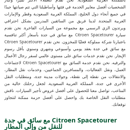
الشخصيات أفضل معايير الخدمة في فئتها وأساطيلنا التي تتم صيانتها جيدًا
في جميع أنحاء دول الخليج، المملكة العربية السعودية وقطر والإمارات
العربية المتحدة. لدينا فريق من السائقين المدربين بشكل احترافي
ويرتدون الزي الرسمي مع مجموعة من السيارات الفاخرة. نحن نقدم
سيارة Citroen Spacetourer مع سائق في جدة بأسعار أكثر تنافسية
باعتبارنا شركة مملوكة فعليًا للمخزون. نحن نقدم Citroen Spacetourer
مع سائق في جدة بعقد يومي وأسبوعي وشهري وسنوي بأقل رسوم
الإيجار. نحن نقدم خدمات سائق على مستوى عالمي لسفر رجال الأعمال
والترفيه. نحن نقدم خدمة السائق مع Citroen Spacetourer لاجتماعات
العمل، ونقل الفعاليات، والمسافرين الجماعيين، وخدمات نقل المطار،
والانتقالات من نقطة إلى نقطة، وجولات مدينة جدة، ومتطلبات النقل
الأخرى في جدة، المملكة العربية السعودية. لجعل رحلتك خالية من
المتاعب، تواصل معنا للحصول على أفضل عروض تأجير السيارات. ناقش
متطلبات النقل الخاصة بك واحصل على أفضل حزمة ممكنة لتتجاوز
توقعاتك.
Citroen Spacetourer مع سائق في جدة
للنقل من وإلى المطار