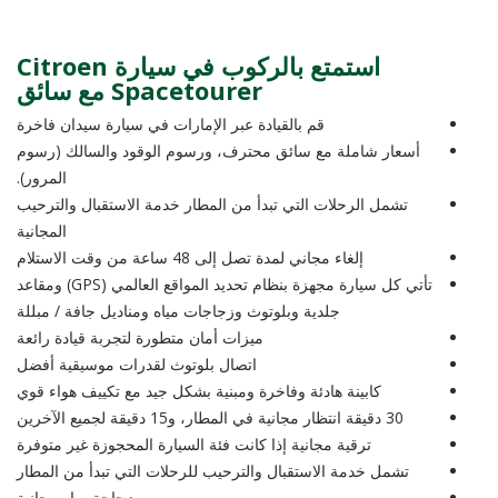
استمتع بالركوب في سيارة Citroen
Spacetourer مع سائق
قم بالقيادة عبر الإمارات في سيارة سيدان فاخرة
أسعار شاملة مع سائق محترف، ورسوم الوقود والسالك (رسوم
المرور).
تشمل الرحلات التي تبدأ من المطار خدمة الاستقبال والترحيب
المجانية
إلغاء مجاني لمدة تصل إلى 48 ساعة من وقت الاستلام
تأتي كل سيارة مجهزة بنظام تحديد المواقع العالمي (GPS) ومقاعد
جلدية وبلوتوث وزجاجات مياه ومناديل جافة / مبللة
ميزات أمان متطورة لتجربة قيادة رائعة
اتصال بلوتوث لقدرات موسيقية أفضل
كابينة هادئة وفاخرة ومبنية بشكل جيد مع تكييف هواء قوي
30 دقيقة انتظار مجانية في المطار، و15 دقيقة لجميع الآخرين
ترقية مجانية إذا كانت فئة السيارة المحجوزة غير متوفرة
تشمل خدمة الاستقبال والترحيب للرحلات التي تبدأ من المطار
زجاجة مياه مجانية