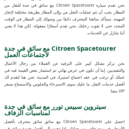
نحن نقدم سيارة Citroen Spacetourer مع سائق في جدة للنقل من
المطار. يجب أن تتم عمليات النقل من وإلى المطار بطريقة مختلفة لإنجاز
المهمة. سيتأكد سائقنا المحترف دائمًا من وصولك إلى المطار في الوقت
المحدد حتى لا تفوت رحلتك. نحن نقدم أسعارًا معقولة، لكن هذا لا يعني
أننا نتنازل عن الخدمات.
Citroen Spacetourer مع سائق في جدة
لاجتماعات العمل
نحن نركز بشكل كبير على الترفيه عن العملاء من رجال الأعمال
والتنفيذيين. إما أن تكون في عرض نهائي تم استثمار بعض القيمة فيه في
عملك أو ترغب في عقد اجتماع استيراد في المدينة. نحن هنا لنقدم لك
أفضل خدمات النقل. ما عليك سوى الاسترخاء والجلوس والاستمتاع بسفر
VIP معنا.
سيتروين سبيس تورر مع سائق في جدة
لمناسبات الزفاف
احصل على Citroen Spacetourer مع سائق سائق محترف بأفضل
الأسعار. في يوم خاص من حياتك، إذا ذهبت إلى أفضل خدمة سائق في