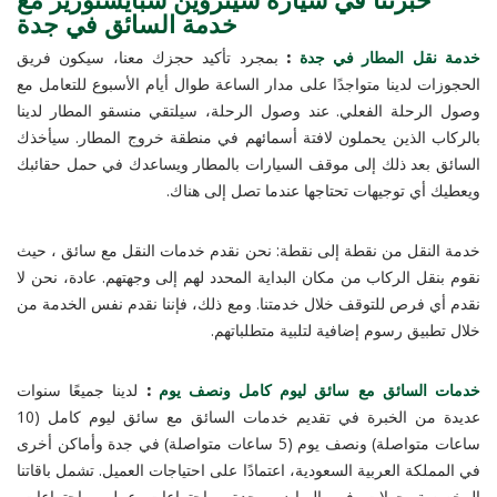
خدمة السائق في جدة
خدمة نقل المطار في جدة
:
بمجرد تأكيد حجزك معنا، سيكون فريق
الحجوزات لدينا متواجدًا على مدار الساعة طوال أيام الأسبوع للتعامل مع
وصول الرحلة الفعلي. عند وصول الرحلة، سيلتقي منسقو المطار لدينا
بالركاب الذين يحملون لافتة أسمائهم في منطقة خروج المطار. سيأخذك
السائق بعد ذلك إلى موقف السيارات بالمطار ويساعدك في حمل حقائبك
ويعطيك أي توجيهات تحتاجها عندما تصل إلى هناك.
خدمة النقل من نقطة إلى نقطة: نحن نقدم خدمات النقل مع سائق ، حيث
نقوم بنقل الركاب من مكان البداية المحدد لهم إلى وجهتهم. عادة، نحن لا
نقدم أي فرص للتوقف خلال خدمتنا. ومع ذلك، فإننا نقدم نفس الخدمة من
خلال تطبيق رسوم إضافية لتلبية متطلباتهم.
خدمات السائق مع سائق ليوم كامل ونصف يوم
:
لدينا جميعًا سنوات
عديدة من الخبرة في تقديم خدمات السائق مع سائق ليوم كامل (10
ساعات متواصلة) ونصف يوم (5 ساعات متواصلة) في جدة وأماكن أخرى
في المملكة العربية السعودية، اعتمادًا على احتياجات العميل. تشمل باقاتنا
المخصصة جولات في الرياض وجدة، واجتماعات عمل، واجتماعات،