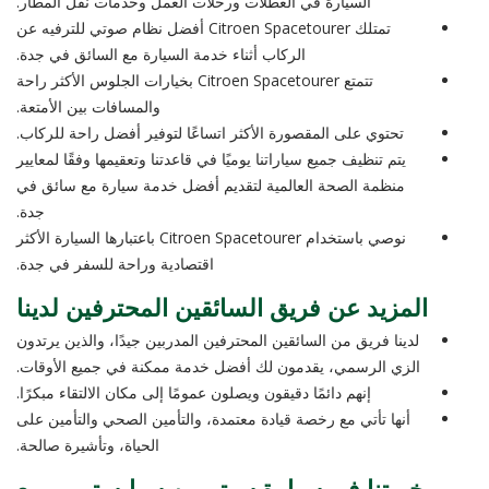
السيارة في العطلات ورحلات العمل وخدمات نقل المطار.
تمتلك Citroen Spacetourer أفضل نظام صوتي للترفيه عن
الركاب أثناء خدمة السيارة مع السائق في جدة.
تتمتع Citroen Spacetourer بخيارات الجلوس الأكثر راحة
والمسافات بين الأمتعة.
تحتوي على المقصورة الأكثر اتساعًا لتوفير أفضل راحة للركاب.
يتم تنظيف جميع سياراتنا يوميًا في قاعدتنا وتعقيمها وفقًا لمعايير
منظمة الصحة العالمية لتقديم أفضل خدمة سيارة مع سائق في
جدة.
نوصي باستخدام Citroen Spacetourer باعتبارها السيارة الأكثر
اقتصادية وراحة للسفر في جدة.
المزيد عن فريق السائقين المحترفين لدينا
لدينا فريق من السائقين المحترفين المدربين جيدًا، والذين يرتدون
الزي الرسمي، يقدمون لك أفضل خدمة ممكنة في جميع الأوقات.
إنهم دائمًا دقيقون ويصلون عمومًا إلى مكان الالتقاء مبكرًا.
أنها تأتي مع رخصة قيادة معتمدة، والتأمين الصحي والتأمين على
الحياة، وتأشيرة صالحة.
خبرتنا في سيارة سيتروين سبايستورير مع