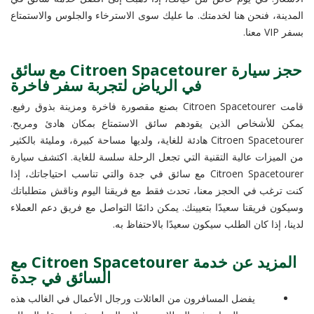
المدينة، فنحن هنا لخدمتك. ما عليك سوى الاسترخاء والجلوس والاستمتاع
بسفر VIP معنا.
حجز سيارة Citroen Spacetourer مع سائق
في الرياض لتجربة سفر فاخرة
قامت Citroen Spacetourer بصنع مقصورة فاخرة ومزينة بذوق رفيع.
يمكن للأشخاص الذين يقودهم سائق الاستمتاع بمكان هادئ ومريح.
Citroen Spacetourer هادئة للغاية، ولديها مساحة كبيرة، ومليئة بالكثير
من الميزات عالية التقنية التي تجعل الرحلة سلسة للغاية. اكتشف سيارة
Citroen Spacetourer مع سائق في جدة والتي تناسب احتياجاتك، إذا
كنت ترغب في الحجز معنا، تحدث فقط مع فريقنا اليوم وناقش متطلباتك
وسيكون فريقنا سعيدًا بتعيينك. يمكن دائمًا التواصل مع فريق دعم العملاء
لدينا، إذا كان الطلب سيكون سعيدًا بالاحتفاظ به.
المزيد عن خدمة Citroen Spacetourer مع
السائق في جدة
يفضل المسافرون من العائلات ورجال الأعمال في الغالب هذه