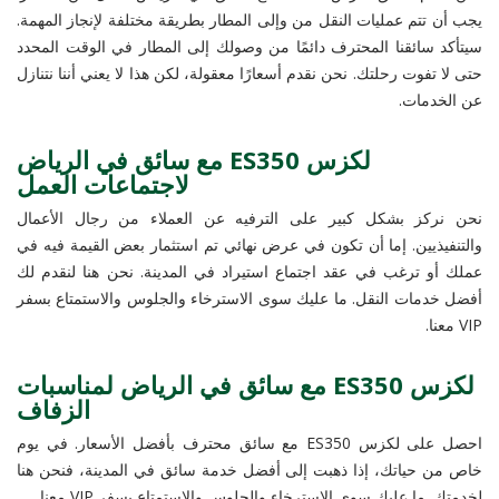
يجب أن تتم عمليات النقل من وإلى المطار بطريقة مختلفة لإنجاز المهمة.
سيتأكد سائقنا المحترف دائمًا من وصولك إلى المطار في الوقت المحدد
حتى لا تفوت رحلتك. نحن نقدم أسعارًا معقولة، لكن هذا لا يعني أننا نتنازل
عن الخدمات.
لكزس ES350 مع سائق في الرياض
لاجتماعات العمل
نحن نركز بشكل كبير على الترفيه عن العملاء من رجال الأعمال
والتنفيذيين. إما أن تكون في عرض نهائي تم استثمار بعض القيمة فيه في
عملك أو ترغب في عقد اجتماع استيراد في المدينة. نحن هنا لنقدم لك
أفضل خدمات النقل. ما عليك سوى الاسترخاء والجلوس والاستمتاع بسفر
VIP معنا.
لكزس ES350 مع سائق في الرياض لمناسبات
الزفاف
احصل على لكزس ES350 مع سائق محترف بأفضل الأسعار. في يوم
خاص من حياتك، إذا ذهبت إلى أفضل خدمة سائق في المدينة، فنحن هنا
لخدمتك. ما عليك سوى الاسترخاء والجلوس والاستمتاع بسفر VIP معنا.