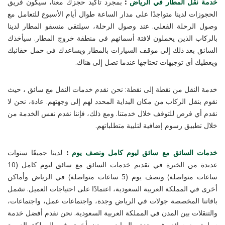
خدمة نقل المطار في الرياض
:
بمجرد تأكيد حجزك معنا، سيكون فريق
الحجوزات لدينا متواجدًا على مدار الساعة طوال أيام الأسبوع للتعامل مع
وصول الرحلة الفعلي. عند وصول الرحلة، سيلتقي منسقو المطار لدينا
بالركاب الذين يحملون لافتة أسمائهم في منطقة خروج المطار. سيأخذك
السائق بعد ذلك إلى موقف السيارات بالمطار ويساعدك في حمل حقائبك
ويعطيك أي توجيهات تحتاجها عندما تصل إلى هناك.
خدمة النقل من نقطة إلى نقطة: نحن نقدم خدمات النقل مع سائق ، حيث
نقوم بنقل الركاب من مكان البداية المحدد لهم إلى وجهتهم. عادة، نحن لا
نقدم أي فرص للتوقف خلال خدمتنا. ومع ذلك، فإننا نقدم نفس الخدمة من
خلال تطبيق رسوم إضافية لتلبية متطلباتهم.
خدمات السائق مع سائق ليوم كامل ونصف يوم
:
لدينا جميعًا سنوات
عديدة من الخبرة في تقديم خدمات السائق مع سائق ليوم كامل (10
ساعات متواصلة) ونصف يوم (5 ساعات متواصلة) في الرياض وأماكن
أخرى في المملكة العربية السعودية، اعتمادًا على احتياجات العميل. تشمل
باقاتنا المخصصة جولات في الرياض وجدة، واجتماعات عمل، واجتماعات،
والتنقلات بين المدن في المملكة العربية السعودية. نحن نقدم أفضل خدمة
سيارة مع سائق في جدة والرياض ومدن أخرى في المملكة العربية