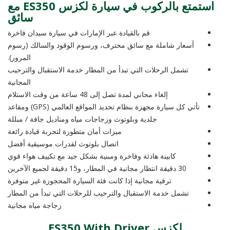
استمتع بالركوب في سيارة لكزس ES350 مع
سائق
قم بالقيادة عبر الإمارات في سيارة سيدان فاخرة
أسعار شاملة مع سائق محترف، ورسوم الوقود والسالك (رسوم
المرور).
تشمل الرحلات التي تبدأ من المطار خدمة الاستقبال والترحيب
المجانية
إلغاء مجاني لمدة تصل إلى 48 ساعة من وقت الاستلام
تأتي كل سيارة مجهزة بنظام تحديد المواقع العالمي (GPS) ومقاعد
جلدية وبلوتوث وزجاجات مياه ومناديل جافة / مبللة
ميزات أمان متطورة لتجربة قيادة رائعة
اتصال بلوتوث لقدرات موسيقية أفضل
كابينة هادئة وفاخرة ومبنية بشكل جيد مع تكييف هواء قوي
30 دقيقة انتظار مجانية في المطار، و15 دقيقة لجميع الآخرين
ترقية مجانية إذا كانت فئة السيارة المحجوزة غير متوفرة
تشمل خدمة الاستقبال والترحيب للرحلات التي تبدأ من المطار
زجاجة مياه مجانية
لكزس ES350 With Driver