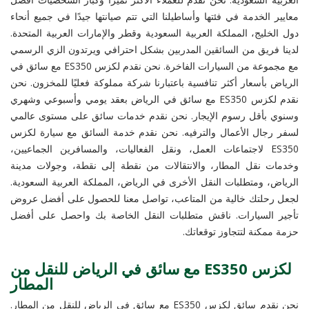
معايير الخدمة في فئتها وأساطيلنا التي تتم صيانتها جيدًا في جميع أنحاء
دول الخليج، المملكة العربية السعودية وقطر والإمارات العربية المتحدة.
لدينا فريق من السائقين المدربين بشكل احترافي ويرتدون الزي الرسمي
مع مجموعة من السيارات الفاخرة. نحن نقدم لكزس ES350 مع سائق في
الرياض بأسعار أكثر تنافسية باعتبارنا شركة مملوكة فعليًا للمخزون. نحن
نقدم لكزس ES350 مع سائق في الرياض بعقد يومي وأسبوعي وشهري
وسنوي بأقل رسوم الإيجار. نحن نقدم خدمات سائق على مستوى عالمي
لسفر رجال الأعمال والترفيه. نحن نقدم خدمة السائق مع سيارة لكزس
ES350 لاجتماعات العمل، ونقل الفعاليات، والمسافرين الجماعيين،
وخدمات نقل المطار، والانتقالات من نقطة إلى نقطة، وجولات مدينة
الرياض، ومتطلبات النقل الأخرى في الرياض، المملكة العربية السعودية.
لجعل رحلتك خالية من المتاعب، تواصل معنا للحصول على أفضل عروض
تأجير السيارات. ناقش متطلبات النقل الخاصة بك واحصل على أفضل
حزمة ممكنة لتتجاوز توقعاتك.
لكزس ES350 مع سائق في الرياض للنقل من
المطار
نحن نقدم سائق لكزس ES350 مع سائق في الرياض للنقل من المطار.