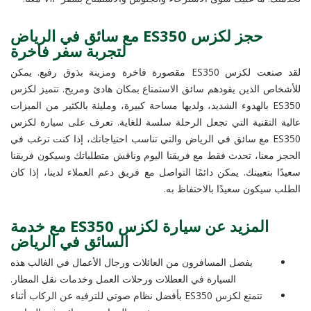
حجز لكزس ES350 مع سائق في الرياض
لتجربة سفر فاخرة
لقد صنعت لكزس ES350 مقصورة فاخرة ومزينة بذوق رفيع. يمكن
للأشخاص الذين يقودهم سائق الاستمتاع بمكان هادئ ومريح. تتميز لكزس
ES350 بالهدوء الشديد، ولديها مساحة كبيرة، ومليئة بالكثير من الميزات
عالية التقنية التي تجعل الرحلة سلسة للغاية. تعرف على سيارة لكزس
ES350 مع سائق في الرياض والتي تناسب احتياجاتك، إذا كنت ترغب في
الحجز معنا، تحدث فقط مع فريقنا اليوم وناقش متطلباتك وسيكون فريقنا
سعيدًا بتعيينك. يمكن دائمًا التواصل مع فريق دعم العملاء لدينا، إذا كان
الطلب سيكون سعيدًا بالاحتفاظ به.
المزيد عن سيارة لكزس ES350 مع خدمة
السائق في الرياض
يفضل المسافرون من العائلات ورجال الأعمال في الغالب هذه
السيارة في العطلات ورحلات العمل وخدمات نقل المطار.
تتمتع لكزس ES350 بأفضل نظام صوتي للترفيه عن الركاب أثناء