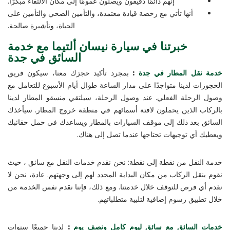
إنهم دائمًا دقيقون ويصلون عمومًا إلى مكان الالتقاء مبكرًا.
أنها تأتي مع رخصة قيادة معتمدة، والتأمين الصحي والتأمين على
الحياة، وتأشيرة صالحة.
خبرتنا في سيارة نيسان ألتيما مع خدمة
السائق في جدة
خدمة نقل المطار في جدة
:
بمجرد تأكيد حجزك معنا، سيكون فريق
الحجوزات لدينا متواجدًا على مدار الساعة طوال أيام الأسبوع للتعامل مع
وصول الرحلة الفعلي. عند وصول الرحلة، سيلتقي منسقو المطار لدينا
بالركاب الذين يحملون لافتة أسمائهم في منطقة خروج المطار. سيأخذك
السائق بعد ذلك إلى موقف السيارات بالمطار ويساعدك في حمل حقائبك
ويعطيك أي توجيهات تحتاجها عندما تصل إلى هناك.
خدمة النقل من نقطة إلى نقطة: نحن نقدم خدمات النقل مع سائق ، حيث
نقوم بنقل الركاب من مكان البداية المحدد لهم إلى وجهتهم. عادة، نحن لا
نقدم أي فرص للتوقف خلال خدمتنا. ومع ذلك، فإننا نقدم نفس الخدمة من
خلال تطبيق رسوم إضافية لتلبية متطلباتهم.
خدمات السائق مع سائق ليوم كامل ونصف يوم
:
لدينا جميعًا سنوات