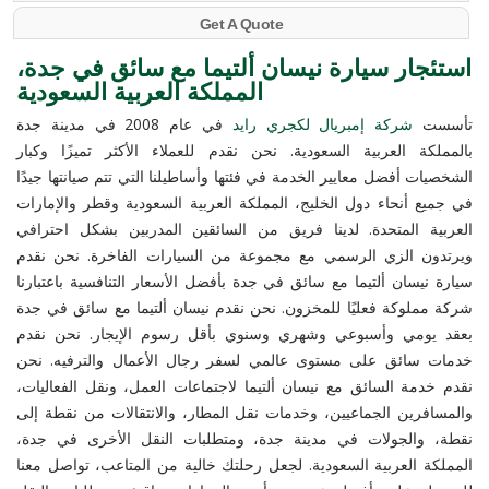
Get A Quote
استئجار سيارة نيسان ألتيما مع سائق في جدة،
المملكة العربية السعودية
تأسست
شركة إمبريال لكجري رايد
في عام 2008 في مدينة جدة
بالمملكة العربية السعودية. نحن نقدم للعملاء الأكثر تميزًا وكبار
الشخصيات أفضل معايير الخدمة في فئتها وأساطيلنا التي تتم صيانتها جيدًا
في جميع أنحاء دول الخليج، المملكة العربية السعودية وقطر والإمارات
العربية المتحدة. لدينا فريق من السائقين المدربين بشكل احترافي
ويرتدون الزي الرسمي مع مجموعة من السيارات الفاخرة. نحن نقدم
سيارة نيسان ألتيما مع سائق في جدة بأفضل الأسعار التنافسية باعتبارنا
شركة مملوكة فعليًا للمخزون. نحن نقدم نيسان ألتيما مع سائق في جدة
بعقد يومي وأسبوعي وشهري وسنوي بأقل رسوم الإيجار. نحن نقدم
خدمات سائق على مستوى عالمي لسفر رجال الأعمال والترفيه. نحن
نقدم خدمة السائق مع نيسان ألتيما لاجتماعات العمل، ونقل الفعاليات،
والمسافرين الجماعيين، وخدمات نقل المطار، والانتقالات من نقطة إلى
نقطة، والجولات في مدينة جدة، ومتطلبات النقل الأخرى في جدة،
المملكة العربية السعودية. لجعل رحلتك خالية من المتاعب، تواصل معنا