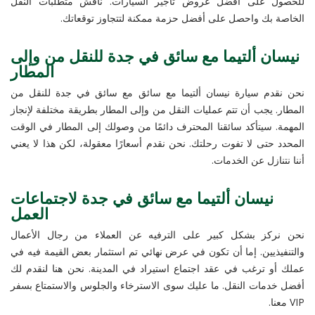
للحصول على أفضل عروض تأجير السيارات. ناقش متطلبات النقل
الخاصة بك واحصل على أفضل حزمة ممكنة لتتجاوز توقعاتك.
نيسان ألتيما مع سائق في جدة للنقل من وإلى
المطار
نحن نقدم سيارة نيسان ألتيما مع سائق مع سائق في جدة للنقل من
المطار. يجب أن تتم عمليات النقل من وإلى المطار بطريقة مختلفة لإنجاز
المهمة. سيتأكد سائقنا المحترف دائمًا من وصولك إلى المطار في الوقت
المحدد حتى لا تفوت رحلتك. نحن نقدم أسعارًا معقولة، لكن هذا لا يعني
أننا نتنازل عن الخدمات.
نيسان ألتيما مع سائق في جدة لاجتماعات
العمل
نحن نركز بشكل كبير على الترفيه عن العملاء من رجال الأعمال
والتنفيذيين. إما أن تكون في عرض نهائي تم استثمار بعض القيمة فيه في
عملك أو ترغب في عقد اجتماع استيراد في المدينة. نحن هنا لنقدم لك
أفضل خدمات النقل. ما عليك سوى الاسترخاء والجلوس والاستمتاع بسفر
VIP معنا.