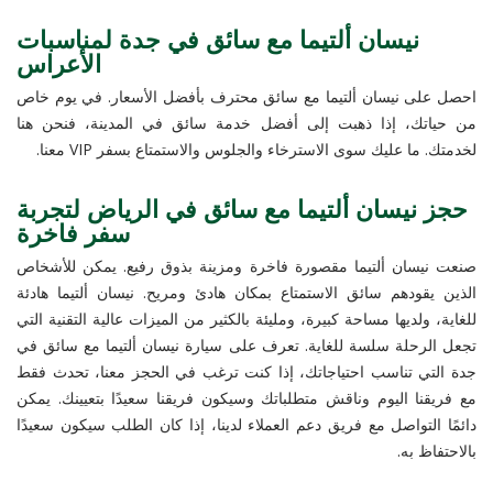
نيسان ألتيما مع سائق في جدة لمناسبات
الأعراس
احصل على نيسان ألتيما مع سائق محترف بأفضل الأسعار. في يوم خاص
من حياتك، إذا ذهبت إلى أفضل خدمة سائق في المدينة، فنحن هنا
لخدمتك. ما عليك سوى الاسترخاء والجلوس والاستمتاع بسفر VIP معنا.
حجز نيسان ألتيما مع سائق في الرياض لتجربة
سفر فاخرة
صنعت نيسان ألتيما مقصورة فاخرة ومزينة بذوق رفيع. يمكن للأشخاص
الذين يقودهم سائق الاستمتاع بمكان هادئ ومريح. نيسان ألتيما هادئة
للغاية، ولديها مساحة كبيرة، ومليئة بالكثير من الميزات عالية التقنية التي
تجعل الرحلة سلسة للغاية. تعرف على سيارة نيسان ألتيما مع سائق في
جدة التي تناسب احتياجاتك، إذا كنت ترغب في الحجز معنا، تحدث فقط
مع فريقنا اليوم وناقش متطلباتك وسيكون فريقنا سعيدًا بتعيينك. يمكن
دائمًا التواصل مع فريق دعم العملاء لدينا، إذا كان الطلب سيكون سعيدًا
بالاحتفاظ به.