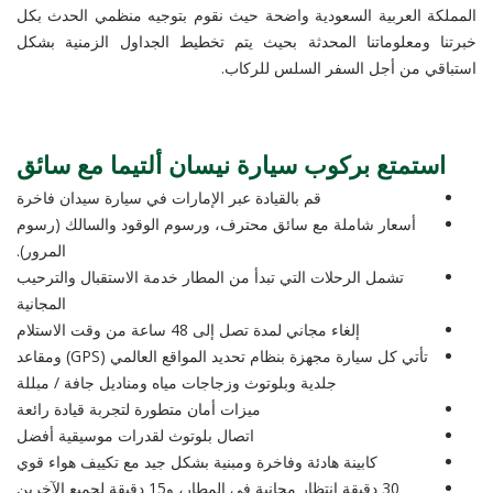
المملكة العربية السعودية واضحة حيث نقوم بتوجيه منظمي الحدث بكل
خبرتنا ومعلوماتنا المحدثة بحيث يتم تخطيط الجداول الزمنية بشكل
استباقي من أجل السفر السلس للركاب.
استمتع بركوب سيارة نيسان ألتيما مع سائق
قم بالقيادة عبر الإمارات في سيارة سيدان فاخرة
أسعار شاملة مع سائق محترف، ورسوم الوقود والسالك (رسوم
المرور).
تشمل الرحلات التي تبدأ من المطار خدمة الاستقبال والترحيب
المجانية
إلغاء مجاني لمدة تصل إلى 48 ساعة من وقت الاستلام
تأتي كل سيارة مجهزة بنظام تحديد المواقع العالمي (GPS) ومقاعد
جلدية وبلوتوث وزجاجات مياه ومناديل جافة / مبللة
ميزات أمان متطورة لتجربة قيادة رائعة
اتصال بلوتوث لقدرات موسيقية أفضل
كابينة هادئة وفاخرة ومبنية بشكل جيد مع تكييف هواء قوي
30 دقيقة انتظار مجانية في المطار، و15 دقيقة لجميع الآخرين